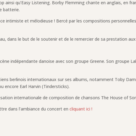
pop ainsi qu’Easy Listening. Borby Flemming chante en anglais, en fr
e batterie.
 intimiste et mélodieuse ! Bercé par les compositions personnelles 
, dans le but de le soutenir et de le remercier de sa prestation aux 
e
 scène indépendante danoise avec son groupe Greene. Son groupe Labr
iciens berlinois internationaux sur ses albums, notamment Toby Dam
 encore Earl Harvin (Tindersticks).
isation internationale de composition de chansons The House of Son
ttre dans l’ambiance du concert en
cliquant ici !