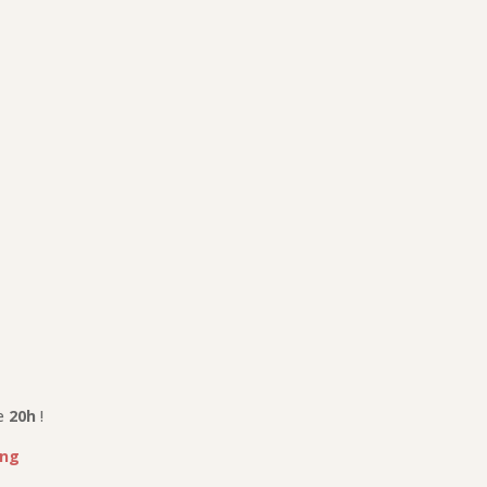
de
20h
!
ing